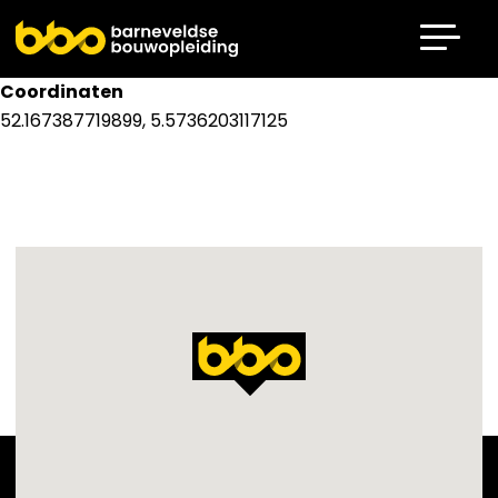
Overslaan en naar de inhoud gaan
Coordinaten
52.167387719899, 5.5736203117125